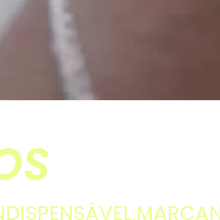
OS
NDISPENSÁVEL,
MARCAN